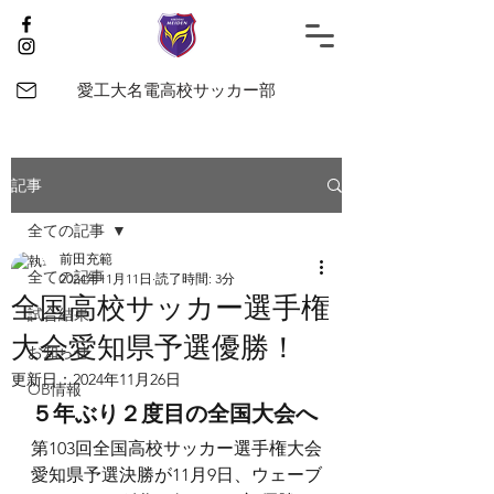
愛工大名電高校サッカー部
記事
全ての記事
前田充範
全ての記事
2024年11月11日
読了時間: 3分
全国高校サッカー選手権
試合結果
大会愛知県予選優勝！
お知らせ
更新日：
2024年11月26日
OB情報
５年ぶり２度目の全国大会へ
第103回全国高校サッカー選手権大会
愛知県予選決勝が11月9日、ウェーブ