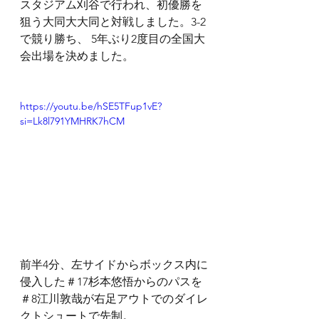
スタジアム刈谷で行われ、初優勝を
狙う大同大大同と対戦しました。3-2
で競り勝ち、 5年ぶり2度目の全国大
会出場を決めました。
https://youtu.be/hSE5TFup1vE?
si=Lk8l791YMHRK7hCM
前半4分、左サイドからボックス内に
侵入した＃17杉本悠悟からのパスを
＃8江川敦哉が右足アウトでのダイレ
クトシュートで先制。