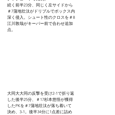
続く前半23分、同じく左サイドから
＃7蒲地壮汰がドリブルでボックス内
深く侵入。シュート性のクロスを＃8
江川敦哉がキーパー前で合わせ追加
点。
大同大大同の反撃を受け2-1で折り返
した後半25分、＃17杉本悠悟が獲得
したPKを＃7蒲地壮汰が落ち着いて
決め、3-1。後半34分に1点差に詰め