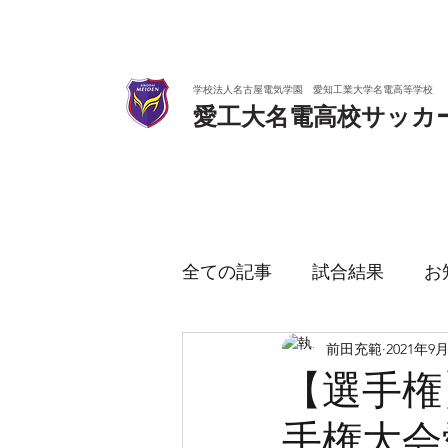
学校法人名古屋電気学園 愛知工業大学名電高等学校
愛工大名電高校サッカ
全ての記事
試合結果
お
前田充範
2021年9
【選手権
手権大会