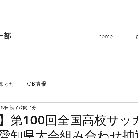
ー部
home
知らせ
OB情報
月19日
読了時間: 1分
】第100回全国高校サッ
愛知県大会組み合わせ抽