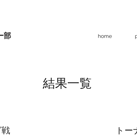
ー部
home
結果一覧
グ戦
​ト