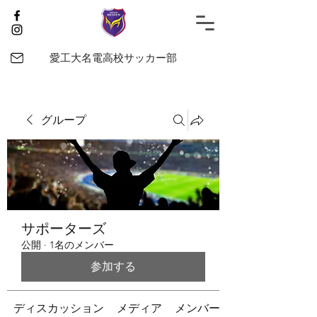
愛工大名電高校サッカー部
グループ
サポーターズ
公開
·
1名のメンバー
参加する
ディスカッション
メディア
メンバー